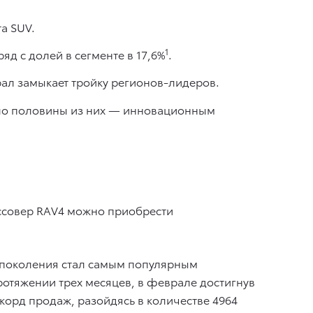
а SUV.
1
д с долей в сегменте в 17,6%
.
рал замыкает тройку регионов-лидеров.
оло половины из них — инновационным
ссовер RAV4 можно приобрести
го поколения стал самым популярным
ротяжении трех месяцев, в феврале достигнув
екорд продаж, разойдясь в количестве 4964