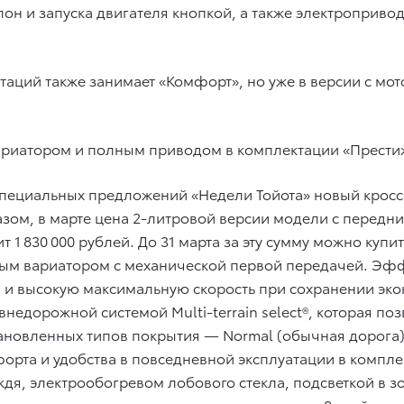
лон и запуска двигателя кнопкой, а также электроприво
таций также занимает «Комфорт», но уже в версии с м
вариатором и полным приводом в комплектации «Прести
специальных предложений «Недели Тойота» новый кросс
разом, в марте цена 2-литровой версии модели с перед
 1 830 000 рублей. До 31 марта за эту сумму можно ку
онным вариатором с механической первой передачей. Э
 и высокую максимальную скорость при сохранении эк
недорожной системой Multi-terrain select®, которая п
ановленных типов покрытия — Normal (обычная дорога), 
мфорта и удобства в повседневной эксплуатации в компл
я, электрообогревом лобового стекла, подсветкой в зо