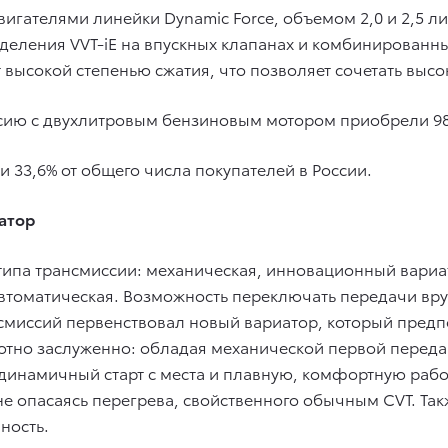
ателями линейки Dynamic Force, объемом 2,0 и 2,5 литр
еления VVT-iE на впускных клапанах и комбинированны
высокой степенью сжатия, что позволяет сочетать выс
ию с двухлитровым бензиновым мотором приобрели 9869
 33,6% от общего числа покупателей в России.
атор
 типа трансмиссии: механическая, инновационный вари
 автоматическая. Возможность переключать передачи в
смиссий первенствовал новый вариатор, который предп
олютно заслуженно: обладая механической первой пере
инамичный старт с места и плавную, комфортную работ
 не опасаясь перегрева, свойственного обычным CVT. Т
ность.