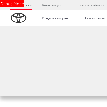
Debug Mode
Покупателям
Владельцам
Личный кабинет
Модельный ряд
Автомобили 
Дилерский центр
Новости
РАСКРЫВАЕМ СЕКР
ПО РЕЗУЛЬТАТАМ
20 марта 2020 г.
Поделиться