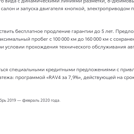
го вида с динамическими линиями разметки, 8-дюймовы
 салон и запуска двигателя кнопкой, электроприводом п
ствить бесплатное продление гарантии до 5 лет. Предл
аксимальный пробег с 100 000 км до 160 000 км с сохран
ри условии прохождения технического обслуживания а
ваться специальными кредитными предложениями с при
тежа: программой «RAV4 за 7,9%», действующей на срок о
абрь 2019 — февраль 2020 года.