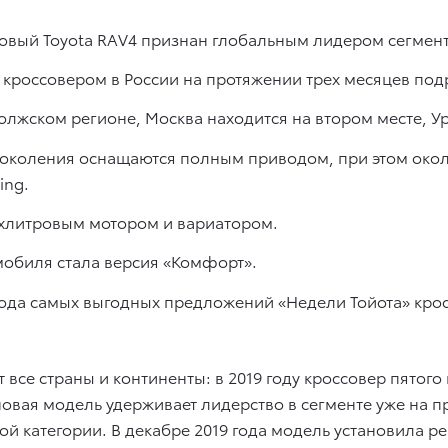
новый Toyota RAV4 признан глобальным лидером сегмент
кроссовером в России на протяжении трех месяцев подря
олжском регионе, Москва находится на втором месте, У
 поколения оснащаются полным приводом, при этом ок
ing.
ухлитровым мотором и вариатором.
обиля стала версия «Комфорт».
иода самых выгодных предложений «Недели Тойота» кро
т все страны и континенты: в 2019 году кроссовер пято
новая модель удерживает лидерство в сегменте уже на п
ой категории. В декабре 2019 года модель установила р