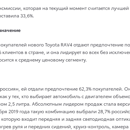
нсмиссии, которая на текущий момент считается лучше
оставила 33,6%.
значение
покупателей нового Toyota RAV4 отдают предпочтение 
клиентов в стране, и она лидирует во всех без исключ
сится к среднему ценовому сегменту.
россиян, ей отдали предпочтение 62,3% покупателей. 
ак у тех, кто выбирает автомобиль с двигателем объемом
ом 2,5 литра. Абсолютным лидером продаж стала верс
бря 2019 года такую комбинацию выбрали 28,7% россий
в которую входит передняя и задняя светодиодная оптик
огрев руля и передних сидений, круиз-контроль, камер