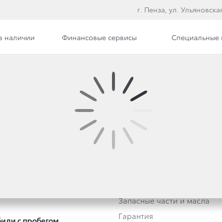
г. Пенза, ул. Ульяновская
в наличии
Финансовые сервисы
Специальные
втомобили
Владельцам
тивным клиентам
Обзор раздела
Трейд-ин
Услуги сервиса
Запасные части и масла
Гарантия
или с пробегом