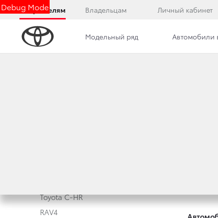
Debug Mode
Покупателям
Владельцам
Личный кабинет
Модельный ряд
Автомобили 
Модельный ряд
Новые а
Corolla
Корпора
Camry
Toyota 
Toyota C-HR
RAV4
Автомоб