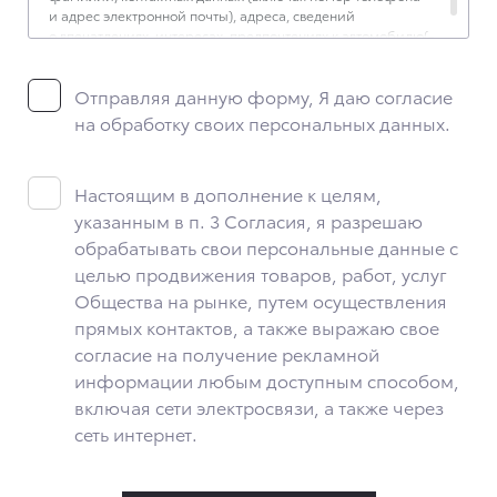
и адрес электронной почты), адреса, сведений
о впечатлениях, интересах, предпочтениях к автомобилю(-
ям) и товарам/услугам, IP-адреса, сведений об устройстве,
операционной системы устройства и модели мобильного
Отправляя данную форму, Я даю согласие
телефона посетителя сайта, уникального идентификатора
посетителя сайта, предпочтительного времени и способа
на обработку своих персональных данных.
для контакта, истории контактов.
2. Под обработкой персональных данных понимаются
следующие действия: сбор, запись, систематизация,
Настоящим в дополнение к целям,
накопление, хранение, уточнение (обновление,
указанным в п. 3 Согласия, я разрешаю
изменение), извлечение, использование, передача
обрабатывать свои персональные данные с
(предоставление, доступ), блокирование, удаление,
уничтожение персональных данных. Общество
целью продвижения товаров, работ, услуг
обрабатывает персональные данные с использованием
Общества на рынке, путем осуществления
средств автоматизации.
прямых контактов, а также выражаю свое
3. Целью обработки персональных данных является
согласие на получение рекламной
осуществление взаимодействия Общества с посетителями
информации любым доступным способом,
и пользователями сайта.
включая сети электросвязи, а также через
4. Я даю согласие на передачу моих персональных данных
сеть интернет.
третьим лицам, перечень которых размещен на сайте
в разделе «Юридическая информация».
5. Данное Согласие действует до момента достижения