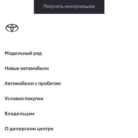
цели обработки, указанной в настоящем Согласии.
Получить консультацию
Я осведомлен, что Общество будет обрабатывать данные
только в случае, если это необходимо для определенной
цели, и может запросить, чтобы я продлил срок действия
своего согласия на обработку по истечении 10 лет с тем,
чтобы гарантировать, что оно соответствует моим
намерениям.
6. Согласие может быть отозвано путем направления
Модельный ряд
письменного заявления Обществу заказным почтовым
отправлением с описью вложения по адресу: 141031,
Московская обл., г. о. Мытищи, п. Вёшки, МКАД 84-й км,
Новые автомобили
ТПЗ «Алтуфьево», вл. 5, стр. 1.
Автомобили с пробегом
Условия покупки
Владельцам
О дилерском центре