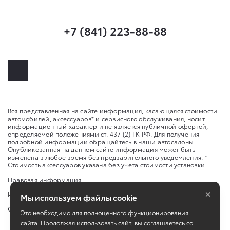
+7 (841) 223-88-88
Вся представленная на сайте информация, касающаяся стоимости
автомобилей, аксессуаров* и сервисного обслуживания, носит
информационный характер и не является публичной офертой,
определяемой положениями ст. 437 (2) ГК РФ. Для получения
подробной информации обращайтесь в наши автосалоны.
Опубликованная на данном сайте информация может быть
изменена в любое время без предварительного уведомления. *
Стоимость аксессуаров указана без учета стоимости установки.
Правовая информация
×
Изменить настройку cookies
Мы используем файлы cookie
Сбросить cookie
Это необходимо для полноценного функционирования
сайта. Продолжая использовать сайт, вы соглашаетесь со