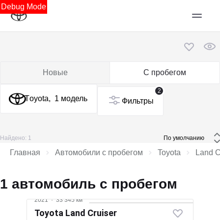
Debug Mode
Новые
С пробегом
2
Toyota,
1 модель
Фильтры
Найдено: 1
 По умолчанию 
Главная
Автомобили с пробегом
Toyota
Land C
1 автомобиль с пробегом
2021
·
33 345 км
Toyota Land Cruiser