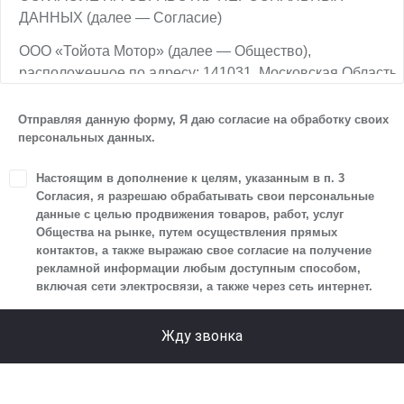
ДАННЫХ (далее — Согласие)
ООО «Тойота Мотор» (далее — Общество),
расположенное по адресу: 141031, Московская Область,
г.о. Мытищи, п. Вешки, тер. тпз Алтуфьево, пр-д
Автомобильный, стр. 5А/1, является оператором
Отправляя данную форму, Я даю согласие на обработку своих
персональных данных.
персональных данных.
1. Настоящим я даю согласие Обществу на обработку
Настоящим в дополнение к целям, указанным в п. 3
своих персональных данных, а именно: имени, отчества,
Согласия, я разрешаю обрабатывать свои персональные
фамилии, контактных данных (включая номер телефона
данные с целью продвижения товаров, работ, услуг
Общества на рынке, путем осуществления прямых
и адрес электронной почты), адреса, сведений
контактов, а также выражаю свое согласие на получение
о впечатлениях, интересах, предпочтениях
рекламной информации любым доступным способом,
к автомобилю(-ям) и товарам/услугам, IP-адреса,
включая сети электросвязи, а также через сеть интернет.
сведений об устройстве, операционной системы
устройства и модели мобильного телефона посетителя
Жду звонка
сайта, уникального идентификатора посетителя сайта,
предпочтительного времени и способа для контакта,
истории контактов.