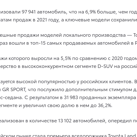
изовали 97 941 автомобиль, что на 6,9% больше, чем го
ьтатам продаж в 2021 году, а ключевые модели сохрани
ешные продажи моделей локального производства — To
 раз вошли в топ-15 самых продаваемых автомобилей в 
жи которого выросли на 5,5% по сравнению с 2020 годом
дерство в высококонкурентном сегменте D-SUV на росси
зуется высокой популярностью у российских клиентов. 
я GR SPORT, что послужило дополнительным стимулом 
с-седана. С результатом в 31 983 проданных экземпляр
сегменте и увеличил свою долю в нем до 36,2%.
еализован в количестве 13 102 автомобилей, опередил по
ийском рынке стала премьера вседорожника Toyota Land 