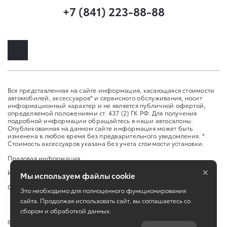
+7 (841) 223-88-88
Вся представленная на сайте информация, касающаяся стоимости
автомобилей, аксессуаров* и сервисного обслуживания, носит
информационный характер и не является публичной офертой,
определяемой положениями ст. 437 (2) ГК РФ. Для получения
подробной информации обращайтесь в наши автосалоны.
Опубликованная на данном сайте информация может быть
изменена в любое время без предварительного уведомления. *
Стоимость аксессуаров указана без учета стоимости установки.
Правовая информация
×
Изменить настройку cookies
Мы используем файлы cookie
Сбросить cookie
Это необходимо для полноценного функционирования
сайта. Продолжая использовать сайт, вы соглашаетесь со
сбором и обработкой данных.
©
2026
ООО "Пенза-Авто"